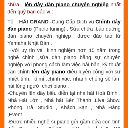
chữa ,
lên dây đàn piano chuyên nghiệp
nhất
đến quý bạn các vị :
Tôi :
HẢI GRAND
-Cung Cấp Dịch vụ
Chỉnh dây
đàn piano
(Piano tuning) , Sửa chữa ,bảo duỡng
đàn piano chuyên nghiệp được đào tạo từ
Yamaha Nhật Bản .
-Với uy tín và kinh nghiệm hơn 15 năm trong
nghề chỉnh ,sửa đàn piano bằng sự chuyên
nghiệp với phong cách làm việc bài bản, kỹ thuật
căn chỉnh
lên dây piano
điêu luyện cộng với sự
nhiệt tình, tỉ mỉ ,chính xác, nhanh chóng sẽ làm
hài lòng người chơi piano .
-Chuyên lên dây biểu diễn tại nhà hát Hoà Bình ,
Nhà Hát Lớn , Nhà hát Bến Thành ,Live Show,
Phòng Trà, Studio , Khách Sạn , Nhà Hàng
,Event ...
-Được nhiều nghệ sĩ piano gửi gắm đứa con tinh