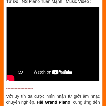
Từ Đó | NS Piano Tuấn Mạnh | Music Video :
-------------------
Với uy tín đã được nhìn nhận từ giới âm nhạc
chuyên nghiệp.
Hải Grand Piano
cung ứng đến