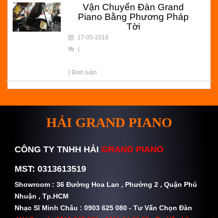
Vận Chuyển Đàn Grand
Piano Bằng Phương Pháp
Tời
17-05-2018
(
) Bình luận
HẢI GRAND PIANO
CÔNG TY TNHH HẢI
GRAND PIANO
MST: 0313613519
Showroom : 36 Đường Hoa Lan , Phường 2 , Quận Phú
Nhuận , Tp.HCM
Nhạc Sĩ Minh Châu : 0903 625 080 - Tư Vấn Chọn Đàn