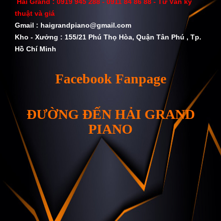
Hải Grand :
0919 945 288 - 0911 84 86 88
- Tư Vấn kỹ
thuật và giá
Gmail :
haigrandpiano@gmail.com
Kho - Xưởng : 155/21 Phú Thọ Hòa, Quận Tân Phú , Tp.
Hồ Chí Minh
Facebook Fanpage
ĐƯỜNG ĐẾN HẢI GRAND
PIANO