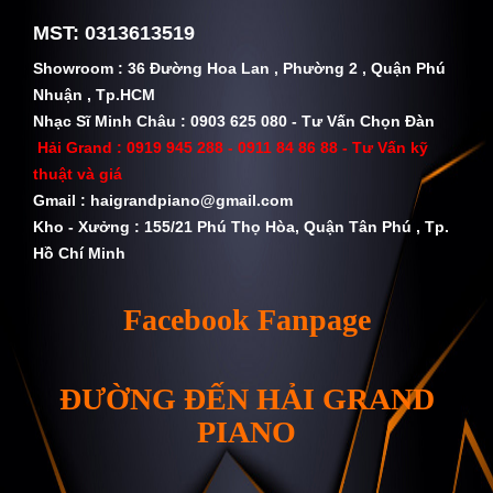
MST: 0313613519
Showroom : 36 Đường Hoa Lan , Phường 2 , Quận Phú
Nhuận , Tp.HCM
Nhạc Sĩ Minh Châu : 0903 625 080 - Tư Vấn Chọn Đàn
Hải Grand :
0919 945 288 - 0911 84 86 88
- Tư Vấn kỹ
thuật và giá
Gmail :
haigrandpiano@gmail.com
Kho - Xưởng : 155/21 Phú Thọ Hòa, Quận Tân Phú , Tp.
Hồ Chí Minh
Facebook Fanpage
ĐƯỜNG ĐẾN HẢI GRAND
PIANO