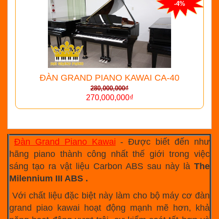
-4%
ĐÀN GRAND PIANO KAWAI CA-40
280,000,000₫
270,000,000₫
Đàn Grand Piano Kawai
- Được biết đến như
hãng piano thành công nhất thế giới trong việc
sáng tạo ra vật liệu Carbon ABS sau này là
The
Milennium III ABS .
Với chất liệu đặc biệt này làm cho bộ máy cơ đàn
grand piao kawai hoạt động mạnh mẽ hơn, khả