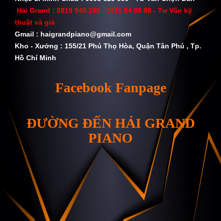
Hải Grand :
0919 945 288 - 0911 84 86 88
- Tư Vấn kỹ
thuật và giá
Gmail :
haigrandpiano@gmail.com
Kho - Xưởng : 155/21 Phú Thọ Hòa, Quận Tân Phú , Tp.
Hồ Chí Minh
Facebook Fanpage
ĐƯỜNG ĐẾN HẢI GRAND
PIANO