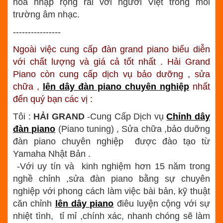
hòa nhập rộng rãi với người Việt trong môi
trường âm nhạc.
----------------
Ngoài việc cung cấp đàn grand piano biểu diễn
với chất lượng và giá cả tốt nhất . Hải Grand
Piano còn cung cấp dịch vụ bảo dưỡng , sửa
chữa ,
lên dây đàn piano chuyên nghiệp
nhất
đến quý bạn các vị :
Tôi :
HẢI GRAND
-Cung Cấp Dịch vụ
Chỉnh dây
đàn piano
(Piano tuning) , Sửa chữa ,bảo duỡng
đàn piano chuyên nghiệp được đào tạo từ
Yamaha Nhật Bản .
-Với uy tín và kinh nghiệm hơn 15 năm trong
nghề chỉnh ,sửa đàn piano bằng sự chuyên
nghiệp với phong cách làm việc bài bản, kỹ thuật
căn chỉnh
lên dây piano
điêu luyện cộng với sự
nhiệt tình, tỉ mỉ ,chính xác, nhanh chóng sẽ làm