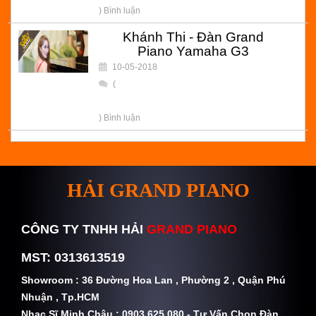
) Bình luận
Khánh Thi - Đàn Grand
Piano Yamaha G3
10-05-2018
(
) Bình luận
HẢI GRAND PIANO
CÔNG TY TNHH HẢI
GRAND PIANO
MST: 0313613519
Showroom : 36 Đường Hoa Lan , Phường 2 , Quận Phú
Nhuận , Tp.HCM
Nhạc Sĩ Minh Châu : 0903 625 080 - Tư Vấn Chọn Đàn