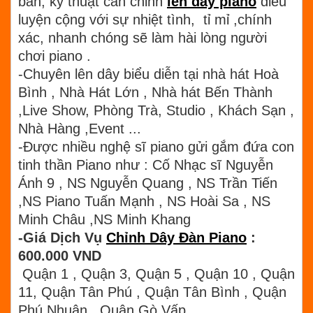
bản, kỹ thuật căn chỉnh
lên dây piano
điêu
luyện cộng với sự nhiệt tình, tỉ mỉ ,chính
xác, nhanh chóng sẽ làm hài lòng người
chơi piano .
-Chuyên lên dây biểu diễn tại nhà hát Hoà
Bình , Nhà Hát Lớn , Nhà hát Bến Thành
,Live Show, Phòng Trà, Studio , Khách Sạn ,
Nhà Hàng ,Event ...
-Được nhiều nghệ sĩ piano gửi gắm đứa con
tinh thần Piano như : Cố Nhạc sĩ Nguyễn
Ánh 9 , NS Nguyễn Quang , NS Trần Tiến
,NS Piano Tuấn Mạnh , NS Hoài Sa , NS
Minh Châu ,NS Minh Khang
-Giá Dịch Vụ
Chỉnh Dây Đàn Piano
:
600.000 VND
Quận 1 , Quận 3, Quận 5 , Quận 10 , Quận
11, Quận Tân Phú , Quận Tân Bình , Quận
Phú Nhuận , Quận Gò Vấp.