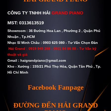
CÔNG TY TNHH HẢI
GRAND PIANO
MST: 0313613519
Showroom : 36 Đường Hoa Lan , Phường 2 , Quận Phú
Nhuận , Tp.HCM
Nhạc Sĩ Minh Châu : 0903 625 080 - Tư Vấn Chọn Đàn
Hải Grand :
0919 945 288 - 0911 84 86 88
- Tư Vấn kỹ
thuật và giá
Gmail :
haigrandpiano@gmail.com
Kho - Xưởng : 155/21 Phú Thọ Hòa, Quận Tân Phú , Tp.
Hồ Chí Minh
Facebook Fanpage
ĐƯỜNG ĐẾN HẢI GRAND