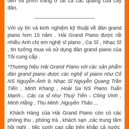
đen và phím trắng ở tất cả các quãng của cây
đàn.
-----------------------------------
Với uy tín và kinh nghiệm kỹ thuật về đàn grand
piano hơn 15 năm . Hải Grand Piano được rất
nhiều Anh chị em nghệ sĩ piano , Ca Sĩ , Nhạc Sĩ
, tin tưởng mua và sử dụng đàn grand piano của
Tôi cung cấp .
*Thương hiệu Hải Grand Piano với các sản phẩm
đàn grand piano được các nghệ sĩ piano như Cố
NS Nguyễn Ánh 9, Nhạc Sĩ Nguyễn Quang Trần
Tiến , Minh Khang , Hoài Sa NS Piano Tuấn
Mạnh... Các ca sĩ như Thuỷ Tiên - Công Vinh ,
Minh Hằng , Thu Minh ,Nguyên Thảo ...
Khách Hàng của Hải Grand Piano còn có các
phòng thu , phòng trà , khách sạn ,các trung tâm
hội nghị , tiệc cưới cao cấp trên khắp cả nước