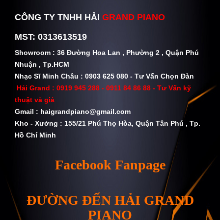
CÔNG TY TNHH HẢI
GRAND PIANO
MST: 0313613519
Showroom : 36 Đường Hoa Lan , Phường 2 , Quận Phú
Nhuận , Tp.HCM
Nhạc Sĩ Minh Châu : 0903 625 080 - Tư Vấn Chọn Đàn
Hải Grand :
0919 945 288 - 0911 84 86 88
- Tư Vấn kỹ
thuật và giá
Gmail :
haigrandpiano@gmail.com
Kho - Xưởng : 155/21 Phú Thọ Hòa, Quận Tân Phú , Tp.
Hồ Chí Minh
Facebook Fanpage
ĐƯỜNG ĐẾN HẢI GRAND
PIANO